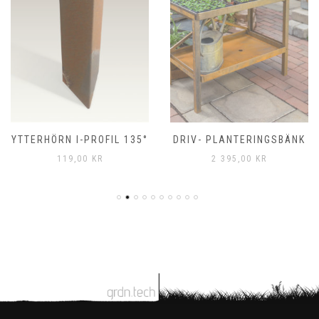
YTTERHÖRN I-PROFIL 135°
DRIV- PLANTERINGSBÄNK
119,00
KR
2 395,00
KR