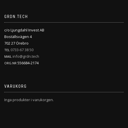
GRDN.TECH
c/o Ljungdahl Invest AB
Boställsvägen 4
702 27 Örebro
0733-67 38 50
TEL
info@grdn.tech
MAIL
556684-2174
ORG.NR
VARUKORG
Inga produkter i varukorgen.