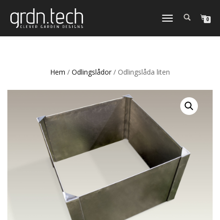
SLÅ
0
PÅ/AV
NAVIGERING
Hem
/
Odlingslådor
/ Odlingslåda liten