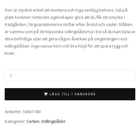
Den är mycket enkel att montera och inga verktyg behövs. Väl på
plats kommer cortenets egenskaper göra att du får ett smycke i
trädgården, färgvariationerna skiftar efter årstid och väder. Måtten
är samma som på de klassiska odlingslådorna i trä så du kan byta ut
dina befintliga utan att göra någon åverkan på omgivningen runt
odlingslådan. Inga vassa hörn och bra höjd för att spara rygg och
knän.
LÄGG TILL I VARUKORG
Artikelnr:
10047-SM
Kategorier:
Corten
,
Odlingslådor